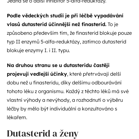
Jedná se o další inhibitor 5-alfa-reduktázy.
Podle vědeckých studií je při léčbě vypadávání
vlasů dutasterid účinnější než finasterid.
To je
způsobeno především tím, že finasterid blokuje pouze
typ II enzymů 5-alfa-reduktázy, zatímco dutasterid
blokuje enzymy I. i II. typu.
Na druhou stranu se u dutasteridu častěji
projevují vedlejší účinky
, které přetrvávají delší
dobu než u finasteridu, díky delšímu odbourávání
tohoto léku z organismu. Každý z těchto léků má své
vlastní výhody a nevýhody, a rozhodnutí o výběru
léčby by mělo být individuální a konzultováno s
lékařem.
Dutasterid a ženy