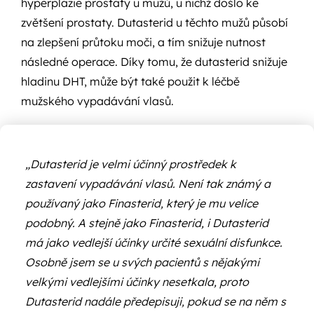
hyperplazie prostaty u mužů, u nichž došlo ke
zvětšení prostaty. Dutasterid u těchto mužů působí
na zlepšení průtoku moči, a tím snižuje nutnost
následné operace. Díky tomu, že dutasterid snižuje
hladinu DHT, může být také použit k léčbě
mužského vypadávání vlasů.
„Dutasterid je velmi účinný prostředek k
zastavení vypadávání vlasů. Není tak známý a
používaný jako Finasterid, který je mu velice
podobný. A stejně jako Finasterid, i Dutasterid
má jako vedlejší účinky určité sexuální disfunkce.
Osobně jsem se u svých pacientů s nějakými
velkými vedlejšími účinky nesetkala, proto
Dutasterid nadále předepisuji, pokud se na něm s