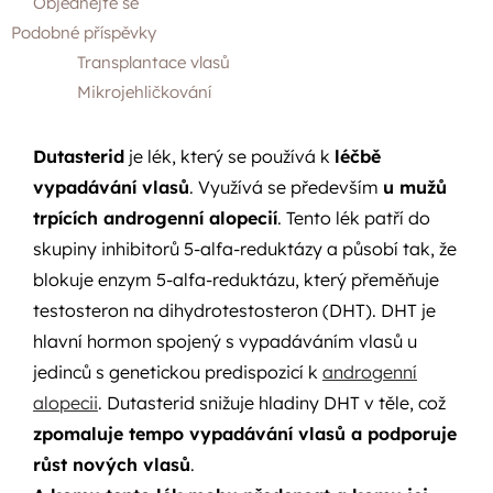
Objednejte se
Podobné příspěvky
Transplantace vlasů
Mikrojehličkování
Dutasterid
je lék, který se používá k
léčbě
vypadávání vlasů
. Využívá se především
u mužů
trpících androgenní alopecií
. Tento lék patří do
skupiny inhibitorů 5-alfa-reduktázy a působí tak, že
blokuje enzym 5-alfa-reduktázu, který přeměňuje
testosteron na dihydrotestosteron (DHT). DHT je
hlavní hormon spojený s vypadáváním vlasů u
jedinců s genetickou predispozicí k
androgenní
alopecii
. Dutasterid snižuje hladiny DHT v těle, což
zpomaluje tempo vypadávání vlasů a podporuje
růst nových vlasů
.