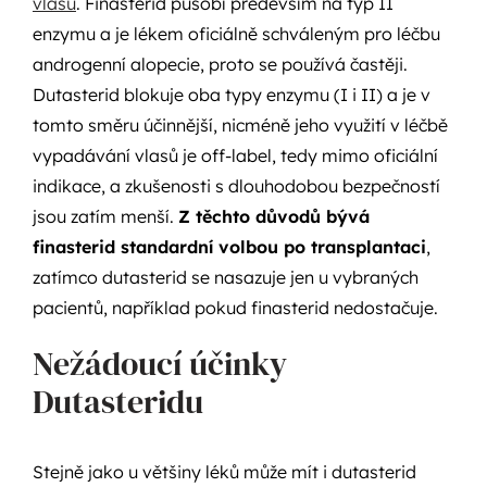
vlasů
. Finasterid působí především na typ II
enzymu a je lékem oficiálně schváleným pro léčbu
androgenní alopecie, proto se používá častěji.
Dutasterid blokuje oba typy enzymu (I i II) a je v
tomto směru účinnější, nicméně jeho využití v léčbě
vypadávání vlasů je off-label, tedy mimo oficiální
indikace, a zkušenosti s dlouhodobou bezpečností
jsou zatím menší.
Z těchto důvodů bývá
finasterid standardní volbou po transplantaci
,
zatímco dutasterid se nasazuje jen u vybraných
pacientů, například pokud finasterid nedostačuje.
Nežádoucí účinky
Dutasteridu
Stejně jako u většiny léků může mít i dutasterid