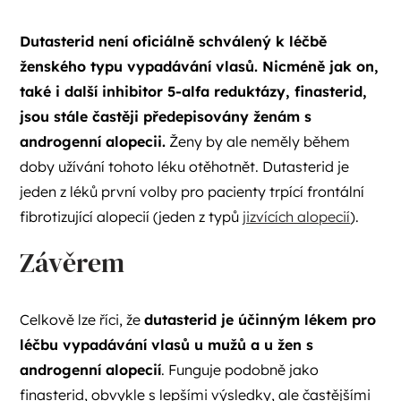
Dutasterid není oficiálně schválený k léčbě
ženského typu vypadávání vlasů. Nicméně jak on,
také i další inhibitor 5-alfa reduktázy, finasterid,
jsou stále častěji předepisovány ženám s
androgenní alopecii.
Ženy by ale neměly během
doby užívání tohoto léku otěhotnět. Dutasterid je
jeden z léků první volby pro pacienty trpící frontální
fibrotizující alopecií (jeden z typů
jizvících alopecií
).
Závěrem
Celkově lze říci, že
dutasterid je účinným lékem pro
léčbu vypadávání vlasů u mužů a u žen s
androgenní alopecií
. Funguje podobně jako
finasterid, obvykle s lepšími výsledky, ale častějšími