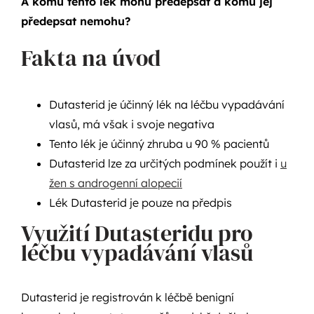
A komu tento lék mohu předepsat a komu jej
předepsat nemohu?
Fakta na úvod
Dutasterid je účinný lék na léčbu vypadávání
vlasů, má však i svoje negativa
Tento lék je účinný zhruba u 90 % pacientů
Dutasterid lze za určitých podmínek použít i
u
žen s androgenní alopecií
Lék Dutasterid je pouze na předpis
Využití Dutasteridu pro
léčbu vypadávání vlasů
Dutasterid je registrován k léčbě benigní