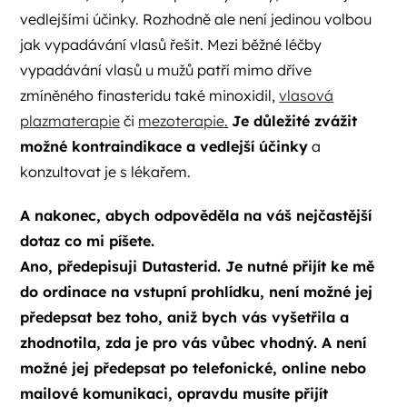
vedlejšími účinky. Rozhodně ale není jedinou volbou
jak vypadávání vlasů řešit. Mezi běžné léčby
vypadávání vlasů u mužů patří mimo dříve
zmíněného finasteridu také minoxidil,
vlasová
plazmaterapie
či
mezoterapie
.
Je důležité zvážit
možné kontraindikace a vedlejší účinky
a
konzultovat je s lékařem.
A nakonec, abych odpověděla na váš nejčastější
dotaz co mi píšete.
Ano, předepisuji Dutasterid. Je nutné přijít ke mě
do ordinace na vstupní prohlídku, není možné jej
předepsat bez toho, aniž bych vás vyšetřila a
zhodnotila, zda je pro vás vůbec vhodný. A není
možné jej předepsat po telefonické, online nebo
mailové komunikaci, opravdu musíte přijít