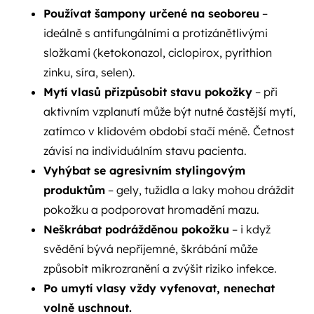
Používat šampony určené na seoboreu
–
ideálně s antifungálními a protizánětlivými
složkami (ketokonazol, ciclopirox, pyrithion
zinku, síra, selen).
Mytí vlasů přizpůsobit stavu pokožky
– při
aktivním vzplanutí může být nutné častější mytí,
zatímco v klidovém období stačí méně. Četnost
závisí na individuálním stavu pacienta.
Vyhýbat se agresivním stylingovým
produktům
– gely, tužidla a laky mohou dráždit
pokožku a podporovat hromadění mazu.
Neškrábat podrážděnou pokožku
– i když
svědění bývá nepříjemné, škrábání může
způsobit mikrozranění a zvýšit riziko infekce.
Po umytí vlasy vždy vyfenovat, nenechat
volně uschnout.