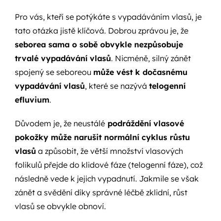
Pro vás, kteří se potýkáte s vypadáváním vlasů, je
tato otázka jistě klíčová. Dobrou zprávou je, že
seborea sama o sobě obvykle nezpůsobuje
trvalé vypadávání vlasů
. Nicméně, silný zánět
spojený se seboreou
může vést k dočasnému
vypadávání vlasů
, které se nazývá
telogenní
efluvium
.
Důvodem je, že neustálé
podráždění vlasové
pokožky může narušit normální cyklus růstu
vlasů
a způsobit, že větší množství vlasových
folikulů přejde do klidové fáze (telogenní fáze), což
následně vede k jejich vypadnutí. Jakmile se však
zánět a svědění díky správné léčbě zklidní, růst
vlasů se obvykle obnoví.