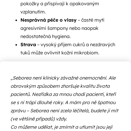
pokožky a přispívají k opakovaným
vzplanutím.
Nesprávná péče o vlasy
– časté mytí
agresivními šampony nebo naopak
nedostatečná hygiena.
Strava
– vysoký příjem cukrů a nezdravých
tuků může ovlivnit kožní mikrobiom.
„Seborea není klinicky závažné onemocnění. Ale
obrovským způsobem zhoršuje kvalitu života
pacientů. Nezřídka za mnou chodí pacienti, kteří
se s ní trápí dlouhé roky. A mám pro ně špatnou
zprávu – Seborea není zcela léčitelá, budete ji mít
(ve většině případů) vždy.
Co můžeme udělat, je zmírnit a utlumit jsou její