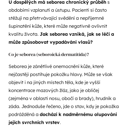
U dospělých má seborea chronický průběh
s
obdobími vzplanutí a ústupu. Pacienti si často
stěžují na přetrvávající svědění a nepříjemné
šupinatění kůže, které může negativně ovlivnit
kvalitu života.
Jak seborea vzniká, jak se léčí a
může způsobovat vypadávání vlasů?
Co je seborea (seboroická dermatitida)?
Seborea je zánětlivé onemocnění kůže, které
nejčastěji postihuje pokožku hlavy. Může se však
objevit i na jiných místech těla, kde je vyšší
koncentrace mazových žláz, jako je obličej
(zejména v oblasti nosu, obočí a brady), hrudník a
záda. Jednoduše řečeno, jde o stav, kdy je pokožka
podrážděná a
dochází k nadměrnému olupování
jejích svrchních vrstev
.