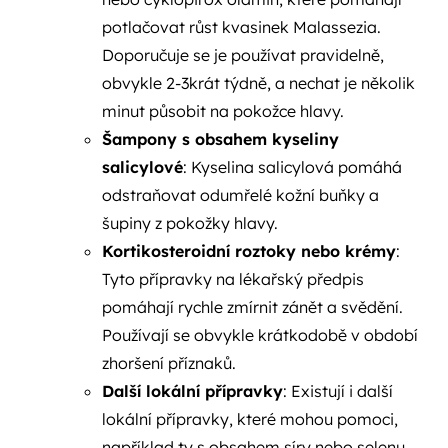
potlačovat růst kvasinek Malassezia.
Doporučuje se je používat pravidelně,
obvykle 2-3krát týdně, a nechat je několik
minut působit na pokožce hlavy.
Šampony s obsahem kyseliny
salicylové
: Kyselina salicylová pomáhá
odstraňovat odumřelé kožní buňky a
šupiny z pokožky hlavy.
Kortikosteroidní roztoky nebo krémy
:
Tyto přípravky na lékařský předpis
pomáhají rychle zmírnit zánět a svědění.
Používají se obvykle krátkodobě v období
zhoršení příznaků.
Další lokální přípravky
: Existují i další
lokální přípravky, které mohou pomoci,
například ty s obsahem síry nebo selenu.