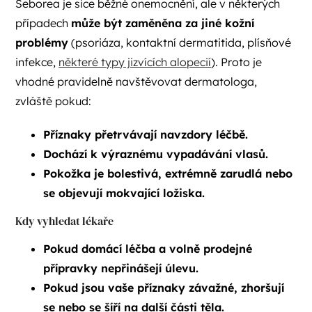
Seborea je sice běžné onemocnění, ale v některých
případech
může být zaměněna za jiné kožní
problémy
(psoriáza, kontaktní dermatitida, plísňové
infekce,
některé typy jizvících alopecií
). Proto je
vhodné pravidelně navštěvovat dermatologa,
zvláště pokud:
Příznaky přetrvávají navzdory léčbě.
Dochází k výraznému vypadávání vlasů.
Pokožka je bolestivá, extrémně zarudlá nebo
se objevují mokvající ložiska.
Kdy vyhledat lékaře
Pokud domácí léčba a volně prodejné
přípravky nepřinášejí úlevu.
Pokud jsou vaše příznaky závažné, zhoršují
se nebo se šíří na další části těla.