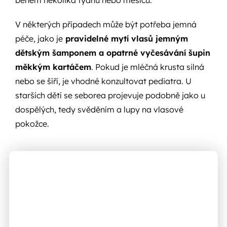
během několika týdnů nebo měsíců.
V některých případech může být potřeba jemná
péče, jako je
pravidelné mytí vlasů jemným
dětským šamponem a opatrné vyčesávání šupin
měkkým kartáčem
. Pokud je mléčná krusta silná
nebo se šíří, je vhodné konzultovat pediatra. U
starších dětí se seborea projevuje podobně jako u
dospělých, tedy svěděním a lupy na vlasové
pokožce.