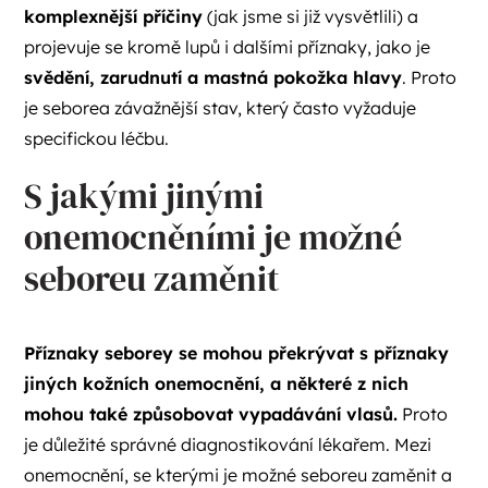
komplexnější příčiny
(jak jsme si již vysvětlili) a
projevuje se kromě lupů i dalšími příznaky, jako je
svědění, zarudnutí a mastná pokožka hlavy
. Proto
je seborea závažnější stav, který často vyžaduje
specifickou léčbu.
S jakými jinými
onemocněními je možné
seboreu zaměnit
Příznaky seborey se mohou překrývat s příznaky
jiných kožních onemocnění, a některé z nich
mohou také způsobovat vypadávání vlasů.
Proto
je důležité správné diagnostikování lékařem. Mezi
onemocnění, se kterými je možné seboreu zaměnit a