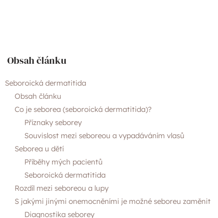
O nás
Obsah článku
Články
Seboroická dermatitida
Kontakty
Obsah článku
Co je seborea (seboroická dermatitida)?
Příznaky seborey
Souvislost mezi seboreou a vypadáváním vlasů
Seborea u dětí
Příběhy mých pacientů
Seboroická dermatitida
Rozdíl mezi seboreou a lupy
S jakými jinými onemocněními je možné seboreu zaměnit
Diagnostika seborey