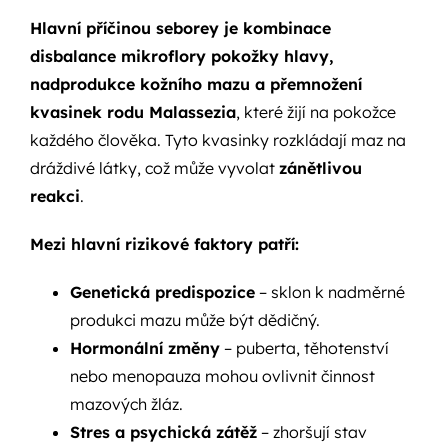
Hlavní příčinou seborey je kombinace
disbalance mikroflory pokožky hlavy,
nadprodukce kožního mazu a přemnožení
kvasinek rodu Malassezia
, které žijí na pokožce
každého člověka. Tyto kvasinky rozkládají maz na
dráždivé látky, což může vyvolat
zánětlivou
reakci
.
Mezi hlavní rizikové faktory patří:
Genetická predispozice
– sklon k nadměrné
produkci mazu může být dědičný.
Hormonální změny
– puberta, těhotenství
nebo menopauza mohou ovlivnit činnost
mazových žláz.
Stres a psychická zátěž
– zhoršují stav