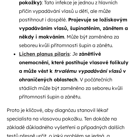
pokožky)
: Tato infekce je jednou z hlavních
příčin vypadávání vlasů u dětí, ale může
postihnout i dospělé.
Projevuje se ložiskovým
vypadáváním vlasů, šupinatěním, zánětem a
někdy i mokváním
. Může být zaměněna za
seboreu kvůli přítomnosti šupin a zánětu.
Lichen planus pilaris
: Je
zánětlivé
onemocnění, které postihuje vlasové folikuly
a může vést k
trvalému vypadávání vlasů
v
ohraničených oblastech
. V počátečních
stádiích může být zaměněno za seboreu kvůli
přítomnosti šupin a zánětu.
Proto je klíčové, aby diagnózu stanovil lékař
specialista na vlasovou pokožku. Ten dokáže na
základě důkladného vyšetření a případných dalších
testů přesně určit, o jaký problém se jedná, a