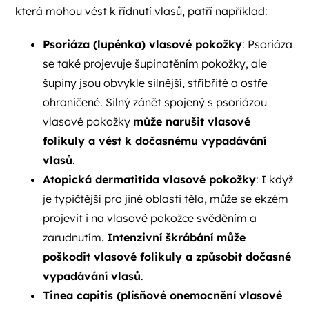
která mohou vést k řídnutí vlasů, patří například:
Psoriáza (lupénka) vlasové pokožky
: Psoriáza
se také projevuje šupinatěním pokožky, ale
šupiny jsou obvykle silnější, stříbřité a ostře
ohraničené. Silný zánět spojený s psoriázou
vlasové pokožky
může narušit vlasové
folikuly a vést k dočasnému vypadávání
vlasů
.
Atopická dermatitida vlasové pokožky
: I když
je typičtější pro jiné oblasti těla, může se ekzém
projevit i na vlasové pokožce svěděním a
zarudnutím.
Intenzivní škrábání může
poškodit vlasové folikuly a způsobit dočasné
vypadávání vlasů
.
Tinea capitis (plísňové onemocnění vlasové