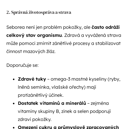
2. Správná životospráva a strava
Seborea není jen problém pokožky, ale
často odráží
celkový stav organismu
. Zdravá a vyvážená strava
může pomoci zmírnit zánětlivé procesy a stabilizovat
činnost mazových žláz.
Doporučuje se:
Zdravé tuky
– omega-3 mastné kyseliny (ryby,
lněná semínka, vlašské ořechy) mají
protizánětlivý účinek.
Dostatek vitamínů a minerálů
– zejména
vitamíny skupiny B, zinek a selen podporují
zdraví pokožky.
Omezení cukru a průmyslově zpracovaných