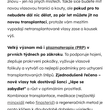
znovu – jen na jiných místech. Takže sice budete mít
novou vlasovou hranici a kouty, ale
pokud pro to
nebudete dál nic dělat, za pár let můžete jít na
novou transplantaci
, protože vám mezitím
vypadají netransplantované vlasy zase o kousek
výš.
Velký význam má i
plazmaterapie (PRP)
v
prvních týdnech po zákroku
. Ta podporuje hojení,
zlepšuje prokrvení pokožky, vyživuje vlasové
folikuly a vytváří co nejlepší podmínky pro uchycení
transplantovaných štěpů.
Zjednodušeně řečeno –
nové vlasy tak dostávají šanci „lépe se
zabydlet“
a růst v optimálním prostředí.
Kombinace transplantace, medikace (nejčastěji
minoxidil
nebo
finasterid
) a regeneračních metod je
proto klíčem k dlouhodobě dobrému výsledku.