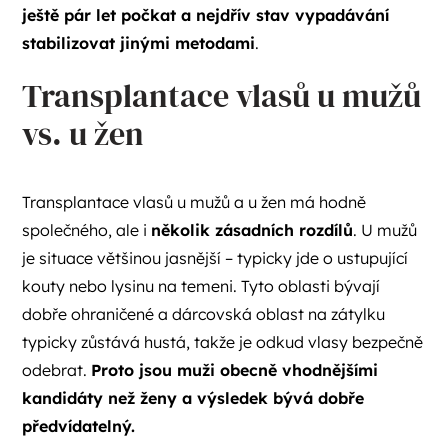
ještě pár let počkat a nejdřív stav vypadávání
stabilizovat jinými metodami
.
Transplantace vlasů u mužů
vs. u žen
Transplantace vlasů u mužů a u žen má hodně
společného, ale i
několik zásadních rozdílů
. U mužů
je situace většinou jasnější – typicky jde o ustupující
kouty nebo lysinu na temeni. Tyto oblasti bývají
dobře ohraničené a dárcovská oblast na zátylku
typicky zůstává hustá, takže je odkud vlasy bezpečně
odebrat.
Proto jsou muži obecně vhodnějšími
kandidáty než ženy a výsledek bývá dobře
předvídatelný.