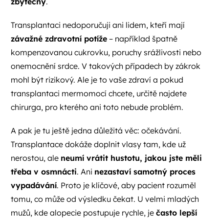
zbytečný
.
Transplantaci nedoporučuji ani lidem, kteří mají
závažné zdravotní potíže
– například špatně
kompenzovanou cukrovku, poruchy srážlivosti nebo
onemocnění srdce. V takových případech by zákrok
mohl být rizikový. Ale je to vaše zdraví a pokud
transplantaci mermomocí chcete, určitě najdete
chirurga, pro kterého ani toto nebude problém.
A pak je tu ještě jedna důležitá věc: očekávání.
Transplantace dokáže doplnit vlasy tam, kde už
nerostou, ale
neumí vrátit hustotu, jakou jste měli
třeba v osmnácti
. Ani
nezastaví samotný proces
vypadávání
. Proto je klíčové, aby pacient rozuměl
tomu, co může od výsledku čekat. U velmi mladých
mužů, kde alopecie postupuje rychle, je
často lepší