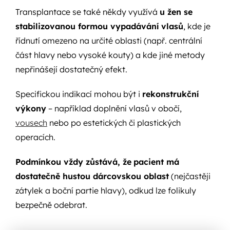
Transplantace se také někdy využívá
u žen se
stabilizovanou formou vypadávání vlasů
, kde je
řídnutí omezeno na určité oblasti (např. centrální
část hlavy nebo vysoké kouty) a kde jiné metody
nepřinášejí dostatečný efekt.
S
pecifickou indikací mohou být i
rekonstrukční
výkony
– například doplnění vlasů v obočí,
vousech
nebo po estetických či plastických
operacích.
Podmínkou vždy zůstává, že
pacient má
dostatečně hustou dárcovskou oblast
(nejčastěji
zátylek a boční partie hlavy), odkud lze folikuly
bezpečně odebrat.