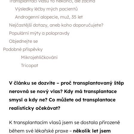
Transplantací vlasů to nekončí, ale začíná
Výsledky léčby mých pacientů
Androgenní alopecie, muž, 35 let
Nejčastější dotazy, aneb koho doporučujete?
Populární mýty a polopravdy
Objednejte se
Podobné příspěvky
Mikrojehličkování
Tricopat
V článku se dozvíte – proč transplantovaný štěp
nerovná se nový vlas? Kdy má transplantace
smysl a kdy ne? Co můžete od transplantace
realisticky očekávat?
K transplantacím vlasů jsem se dostala přirozeně
během své lékařské praxe –
několik let jsem