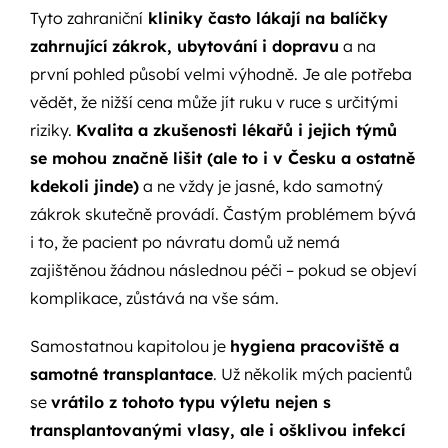
Tyto zahraniční
kliniky často lákají na balíčky
zahrnující zákrok, ubytování i dopravu
a na
první pohled působí velmi výhodně. Je ale potřeba
vědět, že nižší cena může jít ruku v ruce s určitými
riziky.
Kvalita a zkušenosti lékařů i jejich týmů
se mohou značně lišit (ale to i v Česku a ostatně
kdekoli jinde)
a ne vždy je jasné, kdo samotný
zákrok skutečně provádí. Častým problémem bývá
i to, že pacient po návratu domů už nemá
zajištěnou žádnou následnou péči – pokud se objeví
komplikace, zůstává na vše sám.
Samostatnou kapitolou je
hygiena pracoviště a
samotné transplantace
. Už několik mých pacientů
se
vrátilo z tohoto typu výletu nejen s
transplantovanými vlasy, ale i ošklivou infekcí