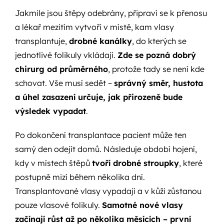
Jakmile jsou štěpy odebrány, připraví se k přenosu
a lékař mezitím vytvoří v místě, kam vlasy
transplantuje,
drobné kanálky
, do kterých se
jednotlivé folikuly vkládají.
Zde se pozná dobrý
chirurg od průměrného
, protože tady se není kde
schovat. Vše musí sedět –
správný směr, hustota
a úhel zasazení určuje, jak přirozeně bude
výsledek vypadat
.
Po dokončení transplantace pacient může ten
samý den odejít domů. Následuje období hojení,
kdy v místech štěpů
tvoří drobné stroupky
, které
postupně mizí během několika dní.
Transplantované vlasy vypadají a v kůži zůstanou
pouze vlasové folikuly.
Samotné nové vlasy
začínají růst až po několika měsících – první