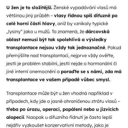
U žen je to složitější.
Ženské vypadávání vlasů má
většinou jiný průběh –
vlasy řídnou spíš difuzně po
celé horní části hlavy
, aniž by vznikaly typické
„lysiny“ jako u mužů. To znamená, že
dárcovská
oblast nemusí být tak spolehlivá a výsledky
transplantace nejsou vždy tak jednoznačné
. Pokud
přemýšlíte nad transplantací, nejprve vždy ověřte,
jestli je problém stabilní, jestli nejde o hormonální či
jiné interní onemocnění a
poraďte se s námi, zda má
transplantace ve vašem případě vůbec smysl.
Transplantace může být u žen vhodná například v
případech, kdy jde o jasně ohraničenou ztrátu vlasů –
třeba po úrazu, operaci, popálení nebo u jizvících
alopecií
. Naopak u difuzního řídnutí je často lepší
nejdřív vyzkoušet konzervativní metody, jako je