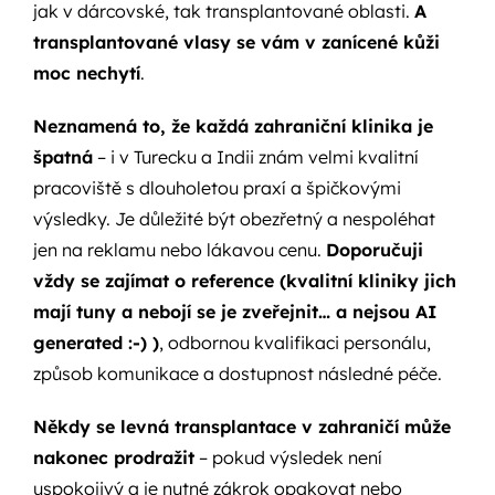
jak v dárcovské, tak transplantované oblasti.
A
transplantované vlasy se vám v zanícené kůži
moc nechytí
.
Neznamená to, že každá zahraniční klinika je
špatná
– i v Turecku a Indii znám velmi kvalitní
pracoviště s dlouholetou praxí a špičkovými
výsledky. Je důležité být obezřetný a nespoléhat
jen na reklamu nebo lákavou cenu.
Doporučuji
vždy se zajímat o reference (kvalitní kliniky jich
mají tuny a nebojí se je zveřejnit… a nejsou AI
generated :-) )
, odbornou kvalifikaci personálu,
způsob komunikace a dostupnost následné péče.
Někdy se levná transplantace v zahraničí může
nakonec prodražit
– pokud výsledek není
uspokojivý a je nutné zákrok opakovat nebo