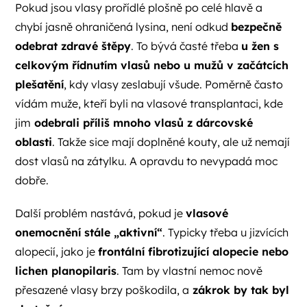
Pokud jsou vlasy prořídlé plošně po celé hlavě a
chybí jasně ohraničená lysina, není odkud
bezpečně
odebrat zdravé štěpy
. To bývá časté třeba
u žen s
celkovým řídnutím vlasů nebo u mužů v začátcích
plešatění
, kdy vlasy zeslabují všude. Poměrně často
vídám muže, kteří byli na vlasové transplantaci, kde
jim
odebrali příliš mnoho vlasů z dárcovské
oblasti
. Takže sice mají doplněné kouty, ale už nemají
dost vlasů na zátylku. A opravdu to nevypadá moc
dobře.
Další problém nastává, pokud je
vlasové
onemocnění stále „aktivní“
. Typicky třeba u jizvících
alopecií, jako je
frontální fibrotizující alopecie nebo
lichen planopilaris
. Tam by vlastní nemoc nově
přesazené vlasy brzy poškodila, a
zákrok by tak byl