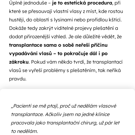
Úplně jednoduše –
je to estetická procedura
, při
které se přesouvají vlastní vlasy z míst, kde rostou
hustěji, do oblastí s lysinami nebo prořídlou kšticí.
Dokáže tedy zakrýt viditelné projevy plešatění a
dodat přirozenější vzhled. Je ale důležité vědět, že
transplantace sama o sobě neřeší příčinu
vypadávání vlasů – to pokračuje dál i po
zákroku
. Pokud vám někdo tvrdí, že transplantací
vlasů se vyřeší problémy s plešatěním, tak neříká
pravdu.
„Pacienti se mě ptají, proč už nedělám vlasové
transplantace. Ačkoliv jsem na jedné klinice
pracovala jako transplantační chirurg, už pár let
to nedělám.