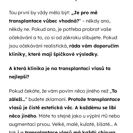
Tou první by vždy mělo být:
„Je pro mě
transplantace vůbec vhodná?
“ – někdy ano,
někdy ne. Pokud ano, je potřeba probrat vaše
očekávání a to, co si od zákroku slibujete. Pokud
jsou očekávání realistická,
ráda vám doporučím
kliniky, které mají špičkové výsledky.
A která klinika je na transplantaci vlasů ta
nejlepší?
Pokud čekáte, že vám povím něco jiného než „
To
záleží…
“ budete zklamaní.
Protože transplantace
vlasů je čistě estetická věc
.
A každému se líbí
něco jiného
. Máte to stejné jako u výplní rtů nebo
augmentaci prsou. Velké, malé, kulaté, šišaté… A
tak
i u transplantace vlasů má každý chirurg