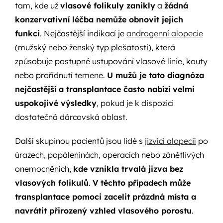
tam, kde už
vlasové folikuly zanikly
a
žádná
konzervativní léčba nemůže obnovit jejich
funkci
. Nejčastější indikací je
androgenní alopecie
(mužský nebo ženský typ plešatosti), která
způsobuje postupné ustupování vlasové linie, kouty
nebo prořídnutí temene.
U mužů je tato diagnóza
nejčastější a transplantace často nabízí velmi
uspokojivé výsledky
, pokud je k dispozici
dostatečná dárcovská oblast.
Další skupinou pacientů jsou lidé s
jizvící alopecií
po
úrazech, popáleninách, operacích nebo zánětlivých
onemocněních,
kde vznikla trvalá jizva bez
vlasových folikulů
.
V těchto případech může
transplantace pomoci zacelit prázdná místa a
navrátit přirozený vzhled vlasového porostu
.