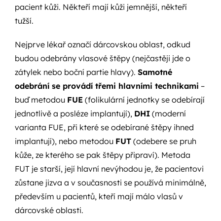
pacient kůži. Někteří mají kůži jemnější, někteří
tužší.
Nejprve lékař označí dárcovskou oblast, odkud
budou odebrány vlasové štěpy (nejčastěji jde o
zátylek nebo boční partie hlavy).
Samotné
odebrání se provádí třemi hlavními technikami
–
buď metodou
FUE
(folikulární jednotky se odebírají
jednotlivě a posléze implantují),
DHI
(moderní
varianta FUE, při které se odebírané štěpy ihned
implantují), nebo metodou
FUT
(odebere se pruh
kůže, ze kterého se pak štěpy připraví). Metoda
FUT je starší, její hlavní nevýhodou je, že pacientovi
zůstane jizva a v současnosti se používá minimálně,
především u pacientů, kteří mají málo vlasů v
dárcovské oblasti.